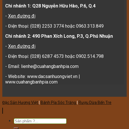
Chi nhánh 1: Q28 Nguyễn Hữu Hào, P.6, Q.4
-
Xen đường đi
- Điện thoại: (028) 2253 3774 hoặc 0963.313.849
Chi nhánh 2: 490 Phan Xích Long, P.3, Q.Phú Nhuận
-
Xen đường đi
- Điện thoại: (028) 6287 4573 hoặc 0902.514.798
- Email: lienhe@cuahangbanhpia.com
- Website: www.dacsanhuongviet.vn |
www.cuahangbanhpia.com
Đặc Sản Hương Việt
|
Bánh Pía Sóc Trăng
|
Rượu Dừa Bến Tre