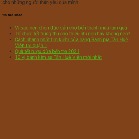
cho những người thân yêu của mình.
tin tức khác
Vì sao nên chọn đặc sản chợ bến thành mua làm quà
Tổ chức tết trung thu cho thiếu nhi nên hay không nên?
Cách nhanh nhất tìm kiếm cửa hàng Bánh pía Tân Huê
Viên tại quận 1
Quà tết rượu dừa bến tre 2021
10 vị bánh kim sa Tân Huê Viên mới nhất