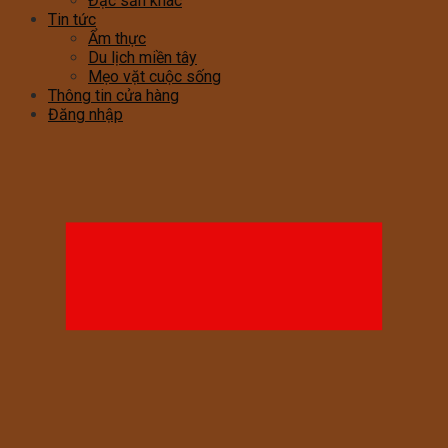
Đặc sản khác
Tin tức
Ẩm thực
Du lịch miền tây
Mẹo vặt cuộc sống
Thông tin cửa hàng
Đăng nhập