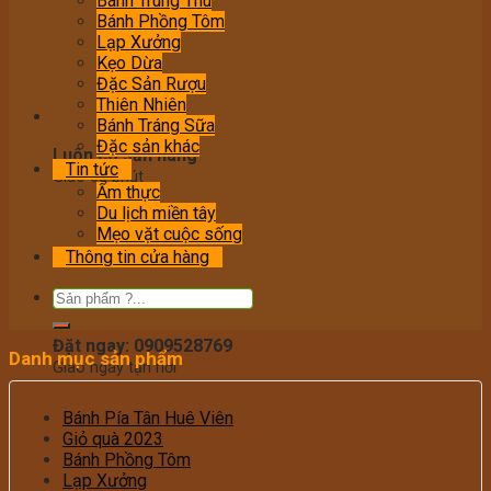
Bánh Trung Thu
Bánh Phồng Tôm
Lạp Xưởng
Kẹo Dừa
Đặc Sản Rượu
Thiên Nhiên
Bánh Tráng Sữa
Đặc sản khác
Luôn có sẵn hàng
Tin tức
Giao 60 phút
Ẩm thực
Du lịch miền tây
Mẹo vặt cuộc sống
Thông tin cửa hàng
Đặt ngay: 0909528769
Danh mục sản phẩm
Giao ngay tận nơi
Bánh Pía Tân Huê Viên
Giỏ quà 2023
Bánh Phồng Tôm
Lạp Xưởng