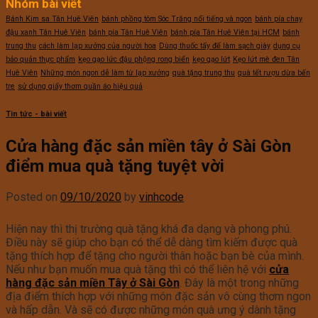
Nhóm bài viết
Bánh Kim sa Tân Huê Viên
bánh phồng tôm Sóc Trăng nổi tiếng và ngon
bánh pía chay
đậu xanh Tân Huê Viên
bánh pía Tân Huê Viên
bánh pía Tân Huê Viên tại HCM
bánh
trung thu
cách làm lạp xưởng của người hoa
Dùng thuốc tẩy để làm sạch giày
dụng cụ
bảo quản thực phẩm
kẹo gạo lức đậu phộng rong biển
kẹo gạo lứt
Kẹo lứt mè đen Tân
Huê Viên
Những món ngon dễ làm từ lạp xưởng
quà tặng trung thu
quà tết rượu dừa bến
tre
sử dụng giấy thơm quần áo hiệu quả
Tin tức - bài viết
Cửa hàng đặc sản miền tây ở Sài Gòn
điểm mua quà tặng tuyệt vời
Posted on
09/10/2020
by
vinhcode
Hiện nay thì thị trường quà tặng khá đa dạng và phong phú.
Điều này sẽ giúp cho bạn có thể dễ dàng tìm kiếm được quà
tặng thích hợp để tặng cho người thân hoặc bạn bè của mình.
Nếu như bạn muốn mua quà tặng thì có thể liên hệ với
cửa
hàng đặc sản miền Tây ở Sài Gòn
. Đây là một trong những
địa điểm thích hợp với những món đặc sản vô cùng thơm ngon
và hấp dẫn. Và sẽ có được những món quà ưng ý dành tặng