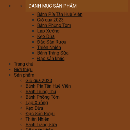
DANH MỤC SẢN PHẨM
Bánh Pía Tân Huê Viên
Giỏ quà 2023
Bánh Phồng Tôm
Lạp Xưởng
Kẹo Dừa
Đặc Sản Rượu
Thiên Nhiên
Bánh Tráng Sữa
Đặc sản khác
Trang chủ
Giới thiệu
Sản phẩm
Giỏ quà 2023
Bánh Pía Tân Huê Viên
Bánh Trung Thu
Bánh Phồng Tôm
Lạp Xưởng
Kẹo Dừa
Đặc Sản Rượu
Thiên Nhiên
Bánh Tráng Sữa