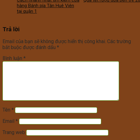
Cách nhanh nhất tìm kiếm cửa
Quà tết rượu dừa bến tre 2
hàng Bánh pía Tân Huê Viên
tại quận 1
Trả lời
Email của bạn sẽ không được hiển thị công khai.
Các trường
bắt buộc được đánh dấu
*
Bình luận
*
Tên
*
Email
*
Trang web