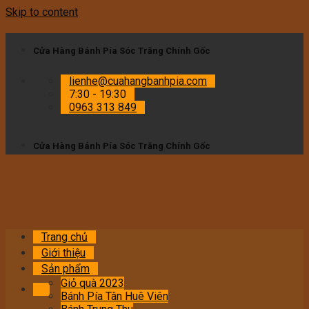
Skip to content
Cửa Hàng Bánh Pía Sóc Trăng Chính Gốc
lienhe@cuahangbanhpia.com
7:30 - 19:30
0963 313 849
Cửa Hàng Bánh Pía Sóc Trăng Chính Gốc
Trang chủ
Giới thiệu
Sản phẩm
Giỏ quà 2023
Bánh Pía Tân Huê Viên