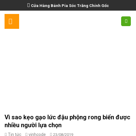
Skip
Cửa Hàng Bánh Pía Sóc Trăng Chính Gốc
to
content
Vì sao kẹo gạo lức đậu phộng rong biển được
nhiều người lựa chọn
Tin tức
vinhcode
23/08/2019