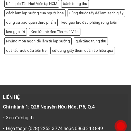
bánh pía Tân Huê Viên tại HCM
bánh trung thu
cách làm lạp xưởng của người hoa
Dùng thuốc tẩy để làm sạch giày
dụng cụ bảo quản thực phẩm
kẹo gạo lức đậu phộng rong biển
kẹo gạo lứt
Kẹo lứt mè đen Tân Huê Viên
Những món ngon dễ làm từ lạp xưởng
quà tặng trung thu
quà tết rượu dừa bến tre
sử dụng giấy thơm quần áo hiệu quả
LIÊN HỆ
Chi nhánh 1: Q28 Nguyễn Hữu Hào, P.6, Q.4
-
Xen đường đi
- Điện thoại: (028) 2253 3774 hoặc 0963.313.849