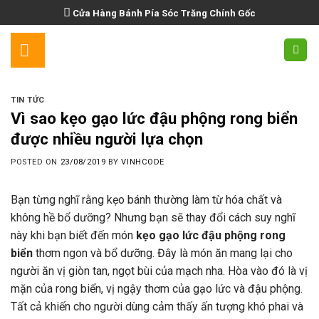
Skip
Cửa Hàng Bánh Pía Sóc Trăng Chính Gốc
to
content
TIN TỨC
Vì sao kẹo gạo lức đậu phộng rong biển
được nhiều người lựa chọn
POSTED ON
23/08/2019
BY
VINHCODE
Bạn từng nghĩ rằng kẹo bánh thường làm từ hóa chất và
không hề bổ dưỡng? Nhưng bạn sẽ thay đổi cách suy nghĩ
này khi bạn biết đến món
kẹo gạo lức đậu phộng rong
biển
thơm ngon và bổ dưỡng. Đây là món ăn mang lại cho
người ăn vị giòn tan, ngọt bùi của mạch nha. Hòa vào đó là vị
mặn của rong biển, vị ngậy thơm của gạo lức và đậu phộng.
Tất cả khiến cho người dùng cảm thấy ấn tượng khó phai và