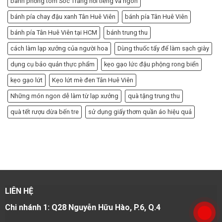
bánh phồng tôm Sóc Trăng nổi tiếng và ngon
bánh pía chay đậu xanh Tân Huê Viên
bánh pía Tân Huê Viên
bánh pía Tân Huê Viên tại HCM
bánh trung thu
cách làm lạp xưởng của người hoa
Dùng thuốc tẩy để làm sạch giày
dụng cụ bảo quản thực phẩm
kẹo gạo lức đậu phộng rong biển
kẹo gạo lứt
Kẹo lứt mè đen Tân Huê Viên
Những món ngon dễ làm từ lạp xưởng
quà tặng trung thu
quà tết rượu dừa bến tre
sử dụng giấy thơm quần áo hiệu quả
LIÊN HỆ
Chi nhánh 1: Q28 Nguyễn Hữu Hào, P.6, Q.4