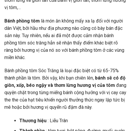
thơm lừng và giòn tan của bánh vị giòn tan, thơm lừng hương
vị tôm,…
Bánh phồng tôm
là món ăn không mấy xa lạ đối với người
dân Việt, bởi hầu như địa phương nào cũng có bày bán đặc
sản này. Tuy nhiên, nếu ai đã một được cảm nhận bánh
phồng tôm sóc trăng hẳn sẽ nhận thấy điểm khác biệt rõ
ràng bởi hương vị của nó so với bánh phồng tôm ở các vùng
miền khác.
Bánh phồng tôm Sóc Trăng là loại đặc biệt có từ 65-75%
thành phần là tôm. Bởi vậy, khi bạn chiên lên,
bánh sẽ có độ
giòn, xốp, béo ngậy và thơm lừng hương vị của tôm
đang
quyện chặt trong từng miếng bánh cộng hưởng với vị cay cay
the the của hạt tiêu khiến người thưởng thức ngay lập tức bị
mê hoặc bởi hương vị quyến rũ đậm đà này.
Thương hiệu
: Liễu Trân
Thành phần
: tôm tươi, bột năng, đường, muối, nước,