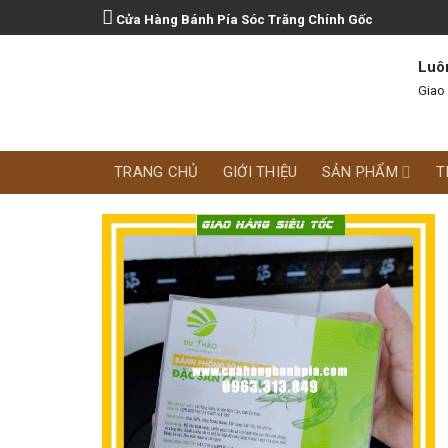
Skip
Cửa Hàng Bánh Pía Sóc Trăng Chính Gốc
to
content
Luô
Giao
TRANG CHỦ
GIỚI THIỆU
SẢN PHẨM
T