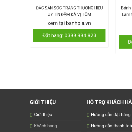
ĐẶC SẢN SÓC TRĂNG THƯƠNG HIỆU
Bánh 
UY TÍN ĐẬM ĐÀ VỊ TÔM
Làm 
xem tại banhpia.vn
Đặt hàng: 0399.994.823
Đ
GIỚI THIỆU
HỖ TRỢ KHÁCH H
Giới thiệu
Hướng dẫn đặt hàng
Khách hàng
Hướng dẫn thanh to