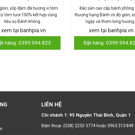
giòn, xốp đậm đà hương vị tôm
Đặc sản cao cấp bánh phồng
từ tôm tươi 100% kết hợp cùng
thượng hạng Bánh có độ giòn, x
tiêu sọ Bánh không…
ngậy và thơm lừng hương
xem tại banhpia.vn
xem tại banhpia.vn
ặt hàng: 0399.994.823
Đặt hàng: 0399.994.8
LIÊN HỆ
ÀNG
Chi nhánh 1: 95 Nguyễn Thái Bình, Quận 1
Điện thoại: (028) 2253 3774 hoặc 0963.313.849
án