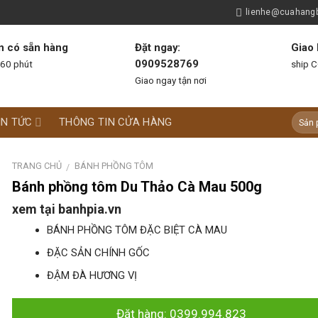
lienhe@cuahang
n có sẵn hàng
Đặt ngay:
Giao 
0909528769
 60 phút
ship C
Giao ngay tận nơi
IN TỨC
THÔNG TIN CỬA HÀNG
TRANG CHỦ
BÁNH PHỒNG TÔM
/
Bánh phồng tôm Du Thảo Cà Mau 500g
xem tại banhpia.vn
BÁNH PHỒNG TÔM ĐẶC BIỆT CÀ MAU
ĐẶC SẢN CHÍNH GỐC
ĐẬM ĐÀ HƯƠNG VỊ
Đặt hàng: 0399.994.823