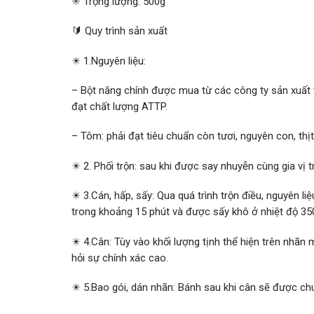
✳️ Trọng lượng: 500g
🔰 Quy trình sản xuất
✴️ 1.Nguyên liệu:
– Bột năng chính được mua từ các công ty sản xuất
đạt chất lượng ATTP.
– Tôm: phải đạt tiêu chuẩn còn tươi, nguyên con, thị
✴️ 2. Phối trộn: sau khi được say nhuyễn cùng gia vị 
✴️ 3.Cán, hấp, sấy: Qua quá trình trộn điều, nguyên
trong khoảng 15 phút và được sấy khô ở nhiệt độ 35
✴️ 4.Cân: Tùy vào khối lượng tịnh thể hiện trên nhãn
hỏi sự chính xác cao.
✴️ 5.Bao gói, dán nhãn: Bánh sau khi cân sẽ được ch