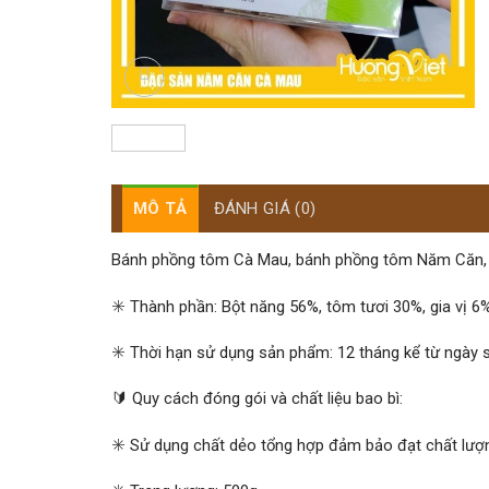
MÔ TẢ
ĐÁNH GIÁ (0)
Bánh phồng tôm Cà Mau, bánh phồng tôm Năm Căn, 
✳️ Thành phần: Bột năng 56%, tôm tươi 30%, gia vị 6
✳️ Thời hạn sử dụng sản phẩm: 12 tháng kể từ ngày s
🔰 Quy cách đóng gói và chất liệu bao bì:
✳️ Sử dụng chất dẻo tổng hợp đảm bảo đạt chất lượ