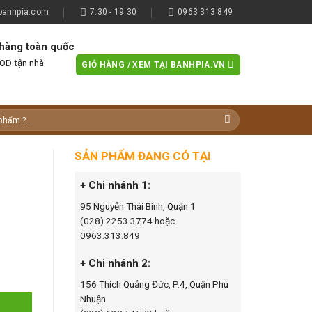
banhpia.com
7:30 - 19:30
0963 313 849
hàng toàn quốc
OD tận nhà
GIỎ HÀNG /
XEM TẠI BANHPIA.VN
SẢN PHẨM ĐANG CÓ TẠI
+ Chi nhánh 1:
95 Nguyễn Thái Bình, Quận 1
(028) 2253 3774 hoặc
0963.313.849
+ Chi nhánh 2:
156 Thích Quảng Đức, P.4, Quận Phú
Nhuận