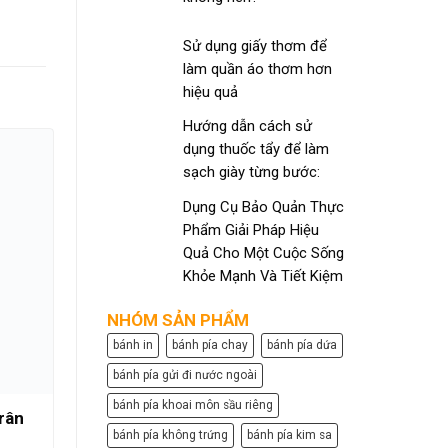
Sử dụng giấy thơm để
làm quần áo thơm hơn
hiệu quả
Hướng dẫn cách sử
dụng thuốc tẩy để làm
sạch giày từng bước:
Dụng Cụ Bảo Quản Thực
Phẩm Giải Pháp Hiệu
Quả Cho Một Cuộc Sống
Khỏe Mạnh Và Tiết Kiệm
NHÓM SẢN PHẨM
bánh in
bánh pía chay
bánh pía dứa
bánh pía gửi đi nước ngoài
bánh pía khoai môn sầu riêng
rân
Bánh phồng môn Du Thảo Cà
Bánh p
bánh pía không trứng
bánh pía kim sa
Mau 500g
th