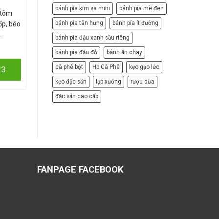
bánh pía kim sa mini
bánh pía mè đen
 tôm
BÁNH PHỒNG MÔN ĐẶC BIỆT CÀ MAU
ĐẶC SẢN
bánh pía tân hưng
bánh pía ít đường
ốp, béo
ĐẶC SẢN CHÍNH GỐC ĐẬM ĐÀ HƯƠNG
UY
…
VỊ
xe
bánh pía đậu xanh sầu riêng
xem tại banhpia.vn
bánh pía đậu đỏ
bánh ăn chay
Đặt 
cà phê bột
Hp Cà Phê
kẹo gạo lức
23
Đặt hàng: 0399.994.823
kẹo đặc sản
lạp xưởng
rượu dừa
đặc sản cao cấp
FANPAGE FACEBOOK