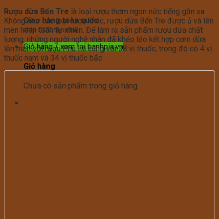
Rượu dừa Bến Tre
là loại rượu thơm ngon nức tiếng gần xa.
Giao hàng toàn quốc
Không như các loại rượu khác, rượu dừa Bến Tre được ủ và lên
men hoàn toàn tự nhiên. Để làm ra sản phẩm rượu dừa chất
ship COD tận nhà
lượng, những người nghệ nhân đã khéo léo kết hợp cơm dừa
Giỏ hàng /
xem tại banhpia.vn
lên men với rượu Phú Lễ cùng với 38 vị thuốc, trong đó có 4 vị
thuốc nam và 34 vị thuốc bắc
Giỏ hàng
Chưa có sản phẩm trong giỏ hàng.