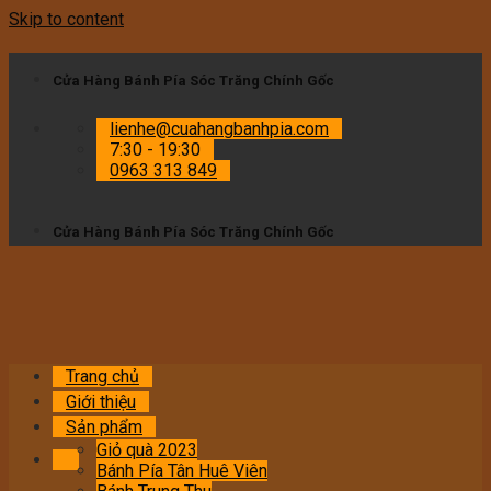
Skip to content
Cửa Hàng Bánh Pía Sóc Trăng Chính Gốc
lienhe@cuahangbanhpia.com
7:30 - 19:30
0963 313 849
Cửa Hàng Bánh Pía Sóc Trăng Chính Gốc
Trang chủ
Giới thiệu
Sản phẩm
Giỏ quà 2023
Bánh Pía Tân Huê Viên