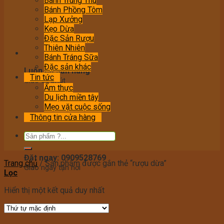
Bánh Trung Thu
Bánh Phồng Tôm
Lạp Xưởng
Kẹo Dừa
Đặc Sản Rượu
Thiên Nhiên
Bánh Tráng Sữa
Đặc sản khác
Luôn có sẵn hàng
Tin tức
Giao 60 phút
Ẩm thực
Du lịch miền tây
Mẹo vặt cuộc sống
Thông tin cửa hàng
Đặt ngay: 0909528769
Trang chủ
/
Sản phẩm được gắn thẻ “rượu dừa”
Giao ngay tận nơi
Lọc
Hiển thị một kết quả duy nhất