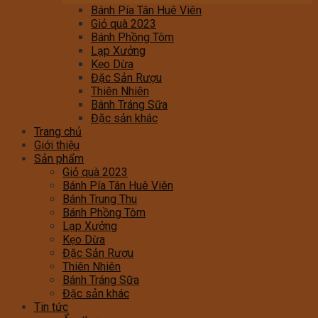
Bánh Pía Tân Huê Viên
Giỏ quà 2023
Bánh Phồng Tôm
Lạp Xưởng
Kẹo Dừa
Đặc Sản Rượu
Thiên Nhiên
Bánh Tráng Sữa
Đặc sản khác
Trang chủ
Giới thiệu
Sản phẩm
Giỏ quà 2023
Bánh Pía Tân Huê Viên
Bánh Trung Thu
Bánh Phồng Tôm
Lạp Xưởng
Kẹo Dừa
Đặc Sản Rượu
Thiên Nhiên
Bánh Tráng Sữa
Đặc sản khác
Tin tức