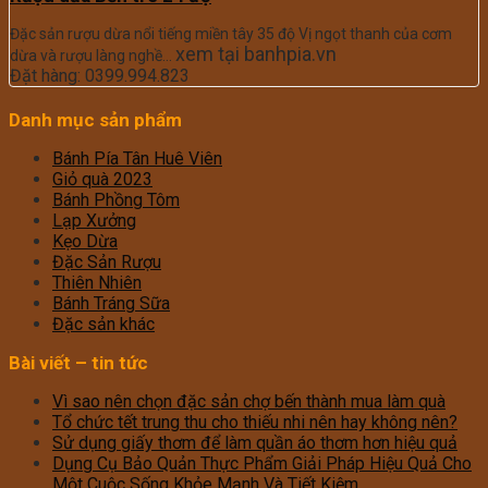
Đặc sản rượu dừa nổi tiếng miền tây 35 độ Vị ngọt thanh của cơm
xem tại banhpia.vn
dừa và rượu làng nghề…
Đặt hàng: 0399.994.823
Danh mục sản phẩm
Bánh Pía Tân Huê Viên
Giỏ quà 2023
Bánh Phồng Tôm
Lạp Xưởng
Kẹo Dừa
Đặc Sản Rượu
Thiên Nhiên
Bánh Tráng Sữa
Đặc sản khác
Bài viết – tin tức
Vì sao nên chọn đặc sản chợ bến thành mua làm quà
Tổ chức tết trung thu cho thiếu nhi nên hay không nên?
Sử dụng giấy thơm để làm quần áo thơm hơn hiệu quả
Dụng Cụ Bảo Quản Thực Phẩm Giải Pháp Hiệu Quả Cho
Một Cuộc Sống Khỏe Mạnh Và Tiết Kiệm